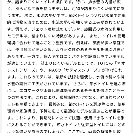
が、詰まりにくいトイレの条件です。特に、排水管の内径が広
く、滑らかな曲線を持つモデルは、汚物が詰まりにくい傾向にあ
ります。 次に、水流の勢いです。節水トイレは少ない水量で効率
的に汚物を流すために、水流の勢いを強くする工夫がされていま
す。例えば、ジェット噴射式のモデルや、旋回式の水流を利用し
たモデルは、詰まりにくい特徴があります。 また、トイレの使用
環境に合わせて選ぶことも重要です。例えば、家族が多い家庭で
は、使用頻度が高いため、より耐久性のあるモデルを選ぶ必要が
あります。一方で、個人宅ではコンパクトで設置しやすいモデル
が適しています。 詰まりにくいモデルとしては、TOTOの「ネオ
レストシリーズ」や、INAXの「サティスシリーズ」が挙げられ
ます。これらのモデルは、最新の技術を駆使し、水流の勢いや排
水管の設計に工夫がされています。 さらに、節水トイレを選ぶ際
には、エコマークや水道代削減効果のあるモデルを選ぶことも一
つの方法です。これにより、環境保護だけでなく、経済的なメリ
ットも享受できます。 最終的に、節水トイレを選ぶ際には、使用
環境や家族構成、予算に応じて最適なモデルを選ぶことが重要で
す。これにより、長期間にわたって快適に使用できるトイレを手
に入れることができます。 節水トイレと従来型トイレには、どの
ような違いがあるのでしょうか。ここでは、両者の特徴を比較