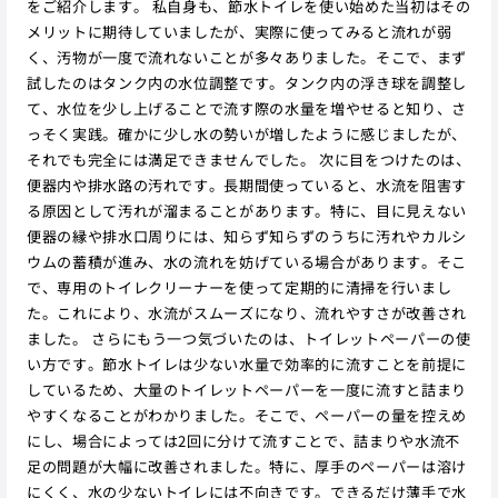
をご紹介します。 私自身も、節水トイレを使い始めた当初はその
メリットに期待していましたが、実際に使ってみると流れが弱
く、汚物が一度で流れないことが多々ありました。そこで、まず
試したのはタンク内の水位調整です。タンク内の浮き球を調整し
て、水位を少し上げることで流す際の水量を増やせると知り、さ
っそく実践。確かに少し水の勢いが増したように感じましたが、
それでも完全には満足できませんでした。 次に目をつけたのは、
便器内や排水路の汚れです。長期間使っていると、水流を阻害す
る原因として汚れが溜まることがあります。特に、目に見えない
便器の縁や排水口周りには、知らず知らずのうちに汚れやカルシ
ウムの蓄積が進み、水の流れを妨げている場合があります。そこ
で、専用のトイレクリーナーを使って定期的に清掃を行いまし
た。これにより、水流がスムーズになり、流れやすさが改善され
ました。 さらにもう一つ気づいたのは、トイレットペーパーの使
い方です。節水トイレは少ない水量で効率的に流すことを前提に
しているため、大量のトイレットペーパーを一度に流すと詰まり
やすくなることがわかりました。そこで、ペーパーの量を控えめ
にし、場合によっては2回に分けて流すことで、詰まりや水流不
足の問題が大幅に改善されました。特に、厚手のペーパーは溶け
にくく、水の少ないトイレには不向きです。できるだけ薄手で水