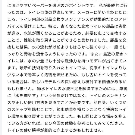
に溶けやすいペーパーを選ぶのがポイントです。 私が最終的に行
ったのは、トイレ自体の見直しです。メーカーに問い合わせたと
ころ、トイレ内部の部品交換やメンテナンスが効果的だとのアド
バイスを受けました。特に、古くなった節水トイレの部品は劣化
が進み、水流が弱くなることがあるため、必要に応じて交換する
ことで、性能を取り戻すことができると言われました。部品を交
換した結果、水の流れが以前よりもはるかに強くなり、一度でし
っかりと汚物を流せるようになったのです。 また、最近の節水ト
イレには、水の少量でも十分な洗浄力を持つモデルが出てきてい
ます。最新の技術を取り入れたトイレでは、従来のトイレよりも
少ない水で効率よく汚物を流せるため、もし古いトイレを使って
いる場合は、新しいモデルへの買い替えも検討する価値があるか
もしれません。 節水トイレの水流不足を解決するためには、単純
に「水を増やす」という発想だけではなく、トイレのメンテナン
スや正しい使用方法を見直すことが必要です。私自身、いくつか
のステップを踏むことで、節水効果を損なうことなく快適なトイ
レ環境を取り戻すことができました。もし同じような悩みを抱え
ている方がいれば、ぜひ今回の体験を参考にしてみてください。
トイレの使い勝手が劇的に向上するかもしれません。