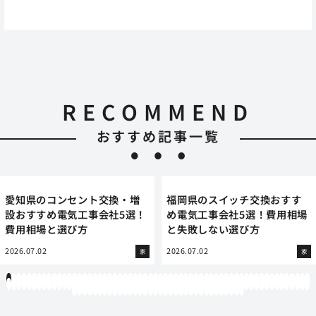
RECOMMEND
おすすめ記事一覧
愛知県のコンセント交換・増
福岡県のスイッチ交換おすす
設おすすめ電気工事会社5選！
め電気工事会社5選！費用相場
費用相場と選び方
と失敗しない選び方
2026.07.02
2026.07.02
家
家
1
2
3
4
5
6
7
8
9
10
11
12
13
14
15
16
17
18
19
20
21
22
23
24
25
26
27
28
29
30
31
32
33
34
35
36
37
38
39
40
41
42
43
44
45
46
47
48
49
50
51
52
53
54
55
56
57
58
59
60
61
62
63
64
65
66
67
68
69
70
71
72
73
74
75
76
77
78
79
80
81
82
83
84
85
86
87
88
89
90
91
92
93
94
95
96
97
98
99
100
101
102
103
104
105
106
107
108
109
110
111
112
113
114
115
116
117
118
119
12
121
122
123
124
125
126
127
128
129
130
131
132
133
134
135
136
137
138
139
140
141
142
143
144
145
146
147
148
149
150
151
152
153
154