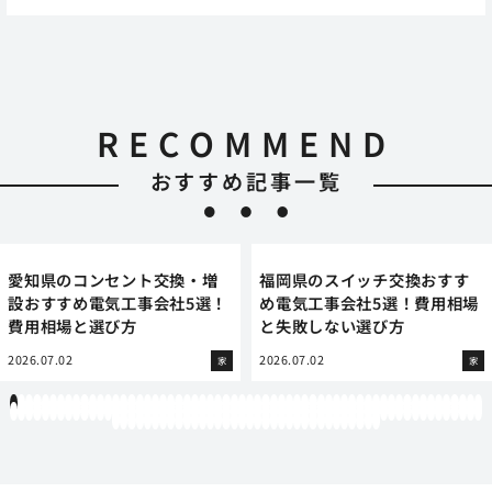
RECOMMEND
おすすめ記事一覧
愛知県のコンセント交換・増
福岡県のスイッチ交換おすす
設おすすめ電気工事会社5選！
め電気工事会社5選！費用相場
費用相場と選び方
と失敗しない選び方
2026.07.02
2026.07.02
家
家
1
2
3
4
5
6
7
8
9
10
11
12
13
14
15
16
17
18
19
20
21
22
23
24
25
26
27
28
29
30
31
32
33
34
35
36
37
38
39
40
41
42
43
44
45
46
47
48
49
50
51
52
53
54
55
56
57
58
59
60
61
62
63
64
65
66
67
68
69
70
71
72
73
74
75
76
77
78
79
80
81
82
83
84
85
86
87
88
89
90
91
92
93
94
95
96
97
98
99
100
101
102
103
104
105
106
107
108
109
110
111
112
113
114
115
116
117
118
119
12
121
122
123
124
125
126
127
128
129
130
131
132
133
134
135
136
137
138
139
140
141
142
143
144
145
146
147
148
149
150
151
152
153
154