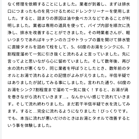
なく修理を依頼することにしました。業者が到着し、まずは排水
口につまったものを見つけるためにドレンクリーナーを使用しま
した。すると、詰まりの原因は油や食べカスなどであることが判
明しました。業者は専用の道具を使って、パイプ内部を順次に洗
浄し、排水を改善することができました。その時業者さんが、軽
いつまりであればキッチンのカゴやトラップの蓋を開けて排水管
に直接タオルを詰めて栓をして、5、60度のお湯をシンクに6、7
割程度溜めて一気に引き抜くと流れるよと言っていました。先に
言ってよと思いながら心に留めていました。そして数年後、再び
水の流れが悪くなり、同じ業者を呼ぼうとしたとき、数年前のタ
オルとお湯で流れるよとの記憶がよみがえりました。半信半疑で
はありましたが試してみる事にしました。言われた通り、60度の
お湯をシンク7割程度まで溜めて一気に抜く！すると、お湯が渦
を巻きながら流れていきます…。なんかいい感じで流れていきま
す。そして流れ終わりました。まだ若干半信半疑で水を流してみ
ます。すると…完全に流れるようになりました！びっくりです。
でも、本当に流れが悪いだけのときはお湯とタオルで改善すると
いう事を体験しました。