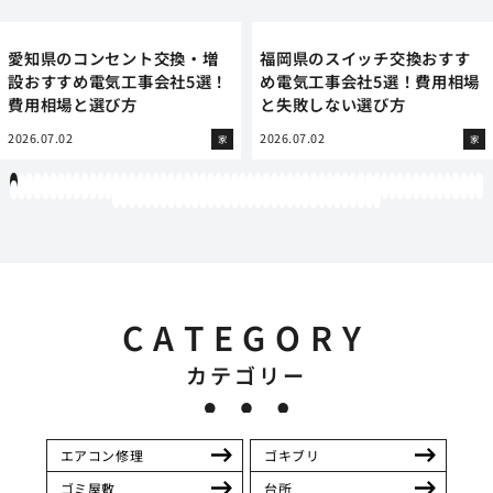
愛知県のコンセント交換・増
福岡県のスイッチ交換おすす
設おすすめ電気工事会社5選！
め電気工事会社5選！費用相場
費用相場と選び方
と失敗しない選び方
2026.07.02
2026.07.02
家
家
1
2
3
4
5
6
7
8
9
10
11
12
13
14
15
16
17
18
19
20
21
22
23
24
25
26
27
28
29
30
31
32
33
34
35
36
37
38
39
40
41
42
43
44
45
46
47
48
49
50
51
52
53
54
55
56
57
58
59
60
61
62
63
64
65
66
67
68
69
70
71
72
73
74
75
76
77
78
79
80
81
82
83
84
85
86
87
88
89
90
91
92
93
94
95
96
97
98
99
100
101
102
103
104
105
106
107
108
109
110
111
112
113
114
115
116
117
118
119
12
121
122
123
124
125
126
127
128
129
130
131
132
133
134
135
136
137
138
139
140
141
142
143
144
145
146
147
148
149
150
151
152
153
154
CATEGORY
カテゴリー
エアコン修理
ゴキブリ
ゴミ屋敷
台所