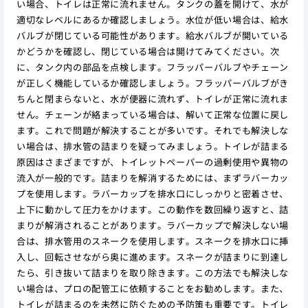
い場合、トイレは正常に流れません。タンクの蓋を開けて、水が
適切なレベルにあるか確認しましょう。水位が低い場合は、給水
バルブが閉じている可能性があります。給水バルブが開いている
かどうかを確認し、閉じている場合は開けてみてください。次
に、タンク内の部品を点検します。フラッパーバルブやチェーン
が正しく機能しているか確認しましょう。フラッパーバルブがき
ちんと閉まらないと、水が便器に流れず、トイレが正常に流れま
せん。チェーンが絡まっている場合は、解いて正常な位置に戻し
ます。これで問題が解決することが多いです。それでも解決しな
い場合は、排水管の詰まりを疑ってみましょう。トイレが詰まる
原因はさまざまですが、トイレットペーパーの過剰使用や異物の
流入が一般的です。詰まりを解消するためには、まずラバーカッ
プを使用します。ラバーカップを排水口にしっかりと密着させ、
上下に動かして圧力をかけます。この動作を数回繰り返すと、詰
まりが解消されることがあります。ラバーカップで解決しない場
合は、排水管用のスネークを使用します。スネークを排水口に挿
入し、回転させながら奥に進めます。スネークが詰まりに到達し
たら、引き抜いて詰まりを取り除きます。この方法でも解決しな
い場合は、プロの配管工に依頼することをお勧めします。また、
トイレが詰まるのを未然に防ぐための予防策も重要です。トイレ