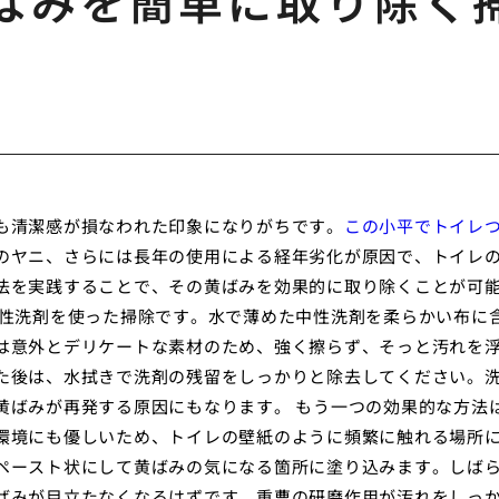
ばみを簡単に取り除く
も清潔感が損なわれた印象になりがちです。
この小平でトイレ
のヤニ、さらには長年の使用による経年劣化が原因で、トイレ
法を実践することで、その黄ばみを効果的に取り除くことが可
中性洗剤を使った掃除です。水で薄めた中性洗剤を柔らかい布に
は意外とデリケートな素材のため、強く擦らず、そっと汚れを
た後は、水拭きで洗剤の残留をしっかりと除去してください。
黄ばみが再発する原因にもなります。 もう一つの効果的な方法
環境にも優しいため、トイレの壁紙のように頻繁に触れる場所
ペースト状にして黄ばみの気になる箇所に塗り込みます。しば
ばみが目立たなくなるはずです。重曹の研磨作用が汚れをしっ