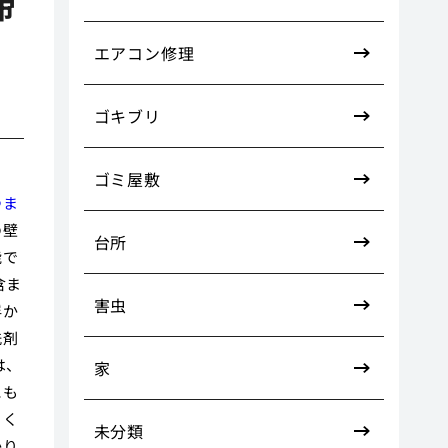
掃
エアコン修理
ゴキブリ
ゴミ屋敷
つま
の壁
台所
能で
含ま
害虫
浮か
洗剤
は、
家
にも
らく
未分類
かり