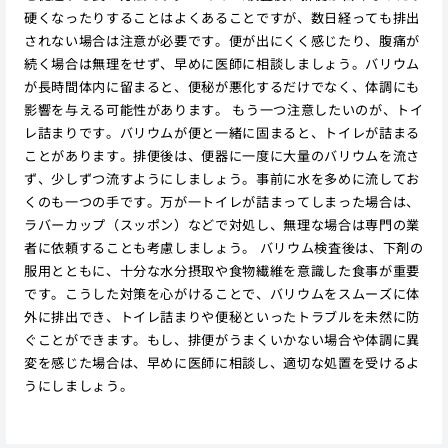
硬くなったりすることはよくあることですが、数日経っても排出
されない場合は注意が必要です。便が出にくく感じたり、腹痛が
続く場合は無理をせず、早めに医師に相談しましょう。バリウム
が長時間体内に留まると、便秘が悪化するだけでなく、体調にも
影響を与える可能性があります。 もう一つ注意したいのが、トイ
レ詰まりです。バリウムが便と一緒に固まると、トイレが詰まる
ことがあります。排便後は、便器に一度に大量のバリウムを流さ
ず、少しずつ流すようにしましょう。事前に水を多めに流してお
くのも一つの手です。万が一トイレが詰まってしまった場合は、
ラバーカップ（スッポン）などで対処し、無理な場合は専門の業
者に依頼することも考慮しましょう。 バリウム検査後は、下剤の
服用とともに、十分な水分摂取や食物繊維を意識した食事が重要
です。こうした対策を心がけることで、バリウムをスムーズに体
外に排出でき、トイレ詰まりや便秘といったトラブルを未然に防
ぐことができます。もし、排便がうまくいかない場合や体調に異
変を感じた場合は、早めに医師に相談し、適切な処置を受けるよ
うにしましょう。