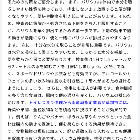
るための対策をご紹介します。 まず、バリウムは体内で水分を吸
収しやすい性質を持っており、排出しないまま放置すると便が硬
くなりやすく、便秘や腹痛を引き起こすことがあります。そのた
め、検査後に病院から処方される下剤をきちんと服用すること
が、バリウムを早く排出するための第一歩です。下剤の効果で腸
の動きが活発になり、便と一緒にバリウムが排出されやすくなり
ます。 次に、十分な水分を取ることが非常に重要です。バリウム
は水分を吸収して固まりやすいため、しっかりと水分を補給し、
便を柔らかく保つ必要があります。検査後は1日で1.5リットルか
ら2リットルの水を飲むことを目安にしましょう。水だけでな
く、スポーツドリンクやお茶なども有効ですが、アルコールやカ
フェインの多い飲み物は脱水を引き起こす恐れがあるため避ける
ようにしましょう。 さらに、食事にも工夫が必要です。食物繊維
を多く含む食事は、腸内で便の通りを良くし、バリウムの排出を
助けます。
トイレつまり修理から水道局指定業者が草加市には
、
野菜や果物、全粒穀物などを積極的に摂取することが効果的で
す。例えば、りんごやバナナ、ほうれん草やキャベツといった食
材は腸内の動きを促進し、便を柔らかくする効果が期待できま
す。食物繊維の摂取に加えて、軽い運動を取り入れることも便通
を促進する良い方法です。 バリウム検査後、排便が白くなったり