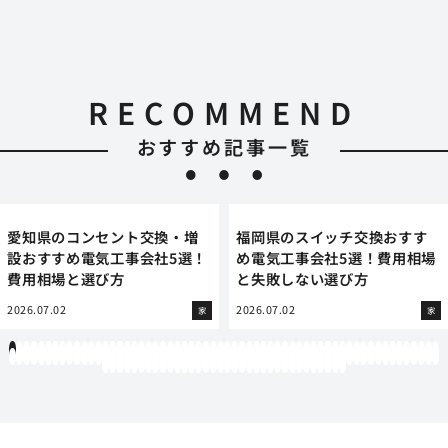
RECOMMEND
おすすめ記事一覧
愛知県のコンセント交換・増
福岡県のスイッチ交換おすす
設おすすめ電気工事会社5選！
め電気工事会社5選！費用相場
費用相場と選び方
と失敗しない選び方
2026.07.02
2026.07.02
家
家
1
2
3
4
5
6
7
8
9
10
11
12
13
14
15
16
17
18
19
20
21
22
23
24
25
26
27
28
29
30
31
32
33
34
35
36
37
38
39
40
41
42
43
44
45
46
47
48
49
50
51
52
53
54
55
56
57
58
59
60
61
62
63
64
65
66
67
68
69
70
71
72
73
74
75
76
77
78
79
80
81
82
83
84
85
86
87
88
89
90
91
92
93
94
95
96
97
98
99
100
101
102
103
104
105
106
107
108
109
110
111
112
113
114
115
116
117
118
119
12
121
122
123
124
125
126
127
128
129
130
131
132
133
134
135
136
137
138
139
140
141
142
143
144
145
146
147
148
149
150
151
152
153
154