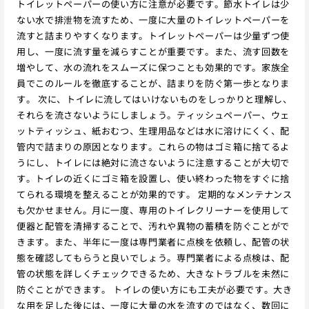
トイレットペーパーの使い方に注意が必要です。節水トイレは少
ない水で排泄物を流すため、一度に大量のトイレットペーパーを
流すと詰まりやすくなります。トイレットペーパーは少量ずつ使
用し、一度に流す量を減らすことが重要です。また、流す回数を
増やして、水の流れをスムーズに保つことも効果的です。家族全
員でこのルールを徹底することが、詰まりを防ぐ第一歩となりま
す。 次に、トイレに流してはいけないものをしっかりと理解し、
それらを流さないようにしましょう。ティッシュペーパー、ウェ
ットティッシュ、紙おむつ、生理用品などは水に溶けにくく、配
管内で詰まりの原因となります。これらの物はゴミ箱に捨てるよ
うにし、トイレには絶対に流さないように注意することが大切で
す。トイレの近くにゴミ箱を設置し、使い終わった物をすぐに捨
てられる環境を整えることが効果的です。 定期的なメンテナンス
も欠かせません。月に一度、専用のトイレクリーナーを使用して
便器と配管を清掃することで、汚れや異物の蓄積を防ぐことがで
きます。また、半年に一度は専門業者に点検を依頼し、配管の状
態を確認してもらうと良いでしょう。専門業者による点検は、配
管の状態を詳しくチェックできるため、大きなトラブルを未然に
防ぐことができます。 トイレの使い方にも工夫が必要です。大き
な用を足した後には、一度に大量の水を流すのではなく、数回に