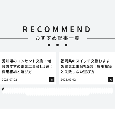
RECOMMEND
おすすめ記事一覧
愛知県のコンセント交換・増
福岡県のスイッチ交換おすす
設おすすめ電気工事会社5選！
め電気工事会社5選！費用相場
費用相場と選び方
と失敗しない選び方
2026.07.02
2026.07.02
家
家
1
2
3
4
5
6
7
8
9
10
11
12
13
14
15
16
17
18
19
20
21
22
23
24
25
26
27
28
29
30
31
32
33
34
35
36
37
38
39
40
41
42
43
44
45
46
47
48
49
50
51
52
53
54
55
56
57
58
59
60
61
62
63
64
65
66
67
68
69
70
71
72
73
74
75
76
77
78
79
80
81
82
83
84
85
86
87
88
89
90
91
92
93
94
95
96
97
98
99
100
101
102
103
104
105
106
107
108
109
110
111
112
113
114
115
116
117
118
119
12
121
122
123
124
125
126
127
128
129
130
131
132
133
134
135
136
137
138
139
140
141
142
143
144
145
146
147
148
149
150
151
152
153
154