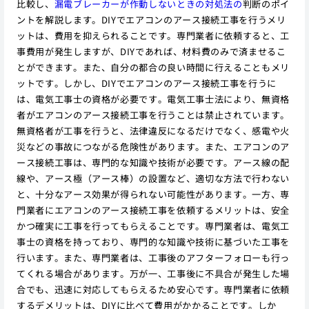
比較し、
漏電ブレーカーが作動しないときの対処法の
判断のポイ
ントを解説します。DIYでエアコンのアース接続工事を行うメリ
ットは、費用を抑えられることです。専門業者に依頼すると、工
事費用が発生しますが、DIYであれば、材料費のみで済ませるこ
とができます。また、自分の都合の良い時間に行えることもメリ
ットです。しかし、DIYでエアコンのアース接続工事を行うに
は、電気工事士の資格が必要です。電気工事士法により、無資格
者がエアコンのアース接続工事を行うことは禁止されています。
無資格者が工事を行うと、法律違反になるだけでなく、感電や火
災などの事故につながる危険性があります。また、エアコンのア
ース接続工事は、専門的な知識や技術が必要です。アース線の配
線や、アース極（アース棒）の設置など、適切な方法で行わない
と、十分なアース効果が得られない可能性があります。一方、専
門業者にエアコンのアース接続工事を依頼するメリットは、安全
かつ確実に工事を行ってもらえることです。専門業者は、電気工
事士の資格を持っており、専門的な知識や技術に基づいた工事を
行います。また、専門業者は、工事後のアフターフォローも行っ
てくれる場合があります。万が一、工事後に不具合が発生した場
合でも、迅速に対応してもらえるため安心です。専門業者に依頼
するデメリットは、DIYに比べて費用がかかることです。しか