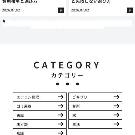
費用相場と選び方
と失敗しない選び方
2026.07.02
2026.07.02
家
家
1
2
3
4
5
6
7
8
9
10
11
12
13
14
15
16
17
18
19
20
21
22
23
24
25
26
27
28
29
30
31
32
33
34
35
36
37
38
39
40
41
42
43
44
45
46
47
48
49
50
51
52
53
54
55
56
57
58
59
60
61
62
63
64
65
66
67
68
69
70
71
72
73
74
75
76
77
78
79
80
81
82
83
84
85
86
87
88
89
90
91
92
93
94
95
96
97
98
99
100
101
102
103
104
105
106
107
108
109
110
111
112
113
114
115
116
117
118
119
12
121
122
123
124
125
126
127
128
129
130
131
132
133
134
135
136
137
138
139
140
141
142
143
144
145
146
147
148
149
150
151
152
153
154
CATEGORY
カテゴリー
エアコン修理
ゴキブリ
ゴミ屋敷
台所
害虫
家
未分類
生活
知識