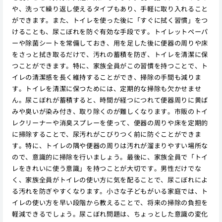
や、洗って繰り返し使えるタイプもあり、手軽に取り入れること
ができます。また、トイレを使った後に「すぐに拭く習慣」をつ
けることも、尿こぼれを防ぐ有効な手段です。トイレットペーパ
ーや除菌シートを常備しておき、用を足した後に便器の周りや床
をさっと拭き取るだけで、汚れの蓄積を防ぎ、トイレを清潔に保
つことができます。特に、家族全員がこの習慣を持つことで、ト
イレの清潔感を長く維持することができ、掃除の手間も減りま
す。トイレを清潔に保つためには、定期的な掃除も欠かせませ
ん。尿こぼれが蓄積すると、時間が経つにつれて便器周りに黄ば
みや臭いが染み付き、取り除くのが難しくなります。市販のトイ
レクリーナーや消臭スプレーを使って、便器の周りや床を定期的
に掃除することで、尿汚れがこびりつく前に防ぐことができま
す。特に、トイレの隅や便器の周りは汚れが溜まりやすい場所な
ので、意識的に掃除を行いましょう。最後に、家族全員で「トイ
レをきれいに使う意識」を持つことが大切です。男性だけでな
く、家族全員がトイレの使い方に気を配ることで、尿こぼれによ
る汚れを防ぎやすくなります。小さな子どもがいる家庭では、ト
イレの使い方を早い段階から教えることで、将来の掃除の負担を
軽減できるでしょう。尿こぼれ問題は、ちょっとした意識の変化