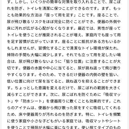
す。しかし、いくつかの簡単な対策を取り入れることで、尿こぼ
れを防ぎ、トイレを清潔に保つことができるのです。まず、もっ
とも効果的な方法は「座って用を足す」ことです。座ることで、
尿が飛び散るリスクをほぼ完全に防ぐことができ、便器の外側や
床に汚れが広がる心配がなくなります。最近では、男性が座って
トイレを使うことが推奨されることが増え、家庭内でも座って用
を足す習慣が広がっています。座ることに抵抗がある方もいるか
もしれませんが、習慣化することで清潔なトイレ環境が保たれ、
掃除の手間も大幅に減少します。それでも立って用を足したい場
合は、尿が飛び散らないように「狙う位置」に注意することが大
切です。便器の水面や中心に当てると、尿が跳ね返って飛び散り
やすくなります。そのため、できるだけ便器の内側の壁を狙い、
低い位置に向けて尿を当てると、跳ね返りを抑えることができま
す。ちょっとした意識を変えるだけで、尿こぼれの範囲を大きく
減らすことができます。次に、尿こぼれを防ぐために「吸収マッ
ト」や「防水シート」を便器周りに敷くことも効果的です。これ
らのアイテムは、便器から飛び散った尿をすぐに吸収してくれる
ため、床や便器周りが汚れるのを防ぎます。特に、トイレを頻繁
に使う家庭や小さな子どもがいる家庭では、吸収マットやシート
を使うことで掃除が大幅に楽になります。使い捨てタイプのもの