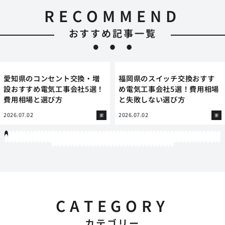
RECOMMEND
おすすめ記事一覧
愛知県のコンセント交換・増
福岡県のスイッチ交換おすす
設おすすめ電気工事会社5選！
め電気工事会社5選！費用相場
費用相場と選び方
と失敗しない選び方
2026.07.02
2026.07.02
家
家
1
2
3
4
5
6
7
8
9
10
11
12
13
14
15
16
17
18
19
20
21
22
23
24
25
26
27
28
29
30
31
32
33
34
35
36
37
38
39
40
41
42
43
44
45
46
47
48
49
50
51
52
53
54
55
56
57
58
59
60
61
62
63
64
65
66
67
68
69
70
71
72
73
74
75
76
77
78
79
80
81
82
83
84
85
86
87
88
89
90
91
92
93
94
95
96
97
98
99
100
101
102
103
104
105
106
107
108
109
110
111
112
113
114
115
116
117
118
119
12
121
122
123
124
125
126
127
128
129
130
131
132
133
134
135
136
137
138
139
140
141
142
143
144
145
146
147
148
149
150
151
152
153
154
CATEGORY
カテゴリー