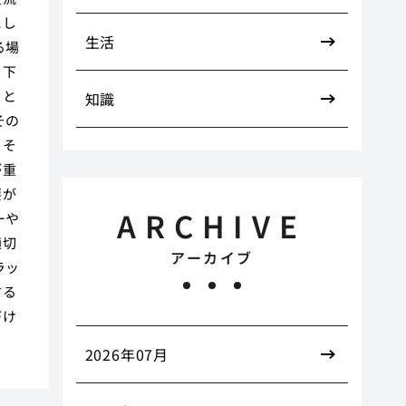
にし
生活
る場
ら下
こと
知識
その
、そ
が重
要が
ARCHIVE
ーや
適切
アーカイブ
ラッ
する
づけ
2026年07月