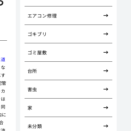
お
エアコン修理
ゴキブリ
ゴミ屋敷
水道
うな
台所
応す
配管
害虫
ーカ
では
を同
家
内に
合
未分類
度流