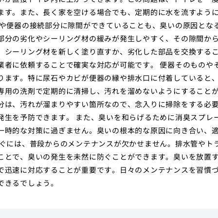
ます。また、長く家を空ける場合でも、定期的に水を流すよう
管や便器の接続部分に隙間ができていることも、臭いの原因とな
部分の劣化やシーリング材の緩みが発生しやすく、その隙間か
、シーリング材を新しく塗り直すか、劣化した部品を交換する
業者に依頼することで確実な対応が可能です。 便器そのものや
ります。特に尿石やカビが便器の縁や排水口に付着していると
専用の洗剤で定期的に清掃し、汚れを溜めないようにすること
分は、汚れが溜まりやすい箇所なので、念入りに掃除をする必
発生を予防できます。 また、臭いを和らげるために消臭スプレ
一時的な対策に過ぎません。臭いの根本的な原因に向き合い、
防ぐには、普段からのメンテナンスが欠かせません。排水管やト
ことで、臭いの発生を未然に防ぐことができます。臭いを放置
で迅速に対応することが重要です。日々のメンテナンスを習慣
できるでしょう。