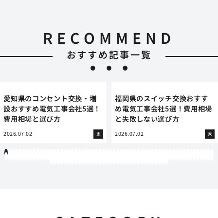
RECOMMEND
おすすめ記事一覧
愛知県のコンセント交換・増
福岡県のスイッチ交換おすす
設おすすめ電気工事会社5選！
め電気工事会社5選！費用相場
費用相場と選び方
と失敗しない選び方
2026.07.02
2026.07.02
家
家
1
2
3
4
5
6
7
8
9
10
11
12
13
14
15
16
17
18
19
20
21
22
23
24
25
26
27
28
29
30
31
32
33
34
35
36
37
38
39
40
41
42
43
44
45
46
47
48
49
50
51
52
53
54
55
56
57
58
59
60
61
62
63
64
65
66
67
68
69
70
71
72
73
74
75
76
77
78
79
80
81
82
83
84
85
86
87
88
89
90
91
92
93
94
95
96
97
98
99
100
101
102
103
104
105
106
107
108
109
110
111
112
113
114
115
116
117
118
119
12
121
122
123
124
125
126
127
128
129
130
131
132
133
134
135
136
137
138
139
140
141
142
143
144
145
146
147
148
149
150
151
152
153
154