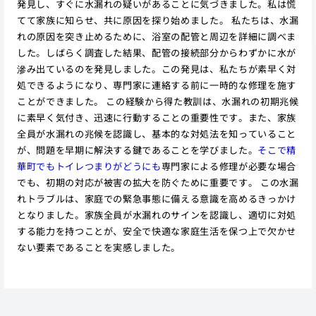
発見し、すぐに水漏れの疑いがあることに気づきました。私は慌
てて家族に知らせ、共に原因を探り始めました。 私たちは、水漏
れの原因を突き止めるために、浴室の配管と周辺を詳細に調べま
した。しばらく調査した結果、配管の接続部分からわずかに水が
滲み出ているのを発見しました。この発見は、私たちが素早く対
処できるようになり、専門家に連絡する前に一時的な修理を施す
ことができました。 この経験から得た教訓は、水漏れの初期兆候
に素早く気付き、迅速に行動することの重要性です。また、家族
全員が水漏れの兆候を認識し、基本的な対処法を知っていること
が、問題を早期に解決する鍵であることを学びました。
そこで精
華町でもトイレつまりがどうにも
専門家による修理が必要な場合
でも、初期の対応が被害の拡大を防ぐために重要です。 この水漏
れトラブルは、家庭での緊急事態に備える意識を高めるきっかけ
となりました。家族全員が水漏れのサインを認識し、適切に対処
する能力を持つことが、安全で快適な家庭生活を保つ上で欠かせ
ない要素であることを実感しました。