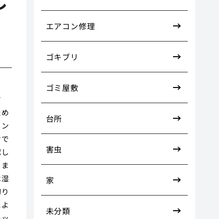
し
エアコン修理
ゴキブリ
ゴミ屋敷
す
ため
台所
ミン
けで
害虫
認し
りま
は湿
家
切り
によ
未分類
キッ