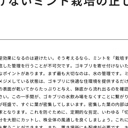
けないミント栽培の正
逆効果になるのは避けたい。そう考えるなら、ミントを「栽培
底した管理を行うことが不可欠です。ゴキブリを寄せ付けない
なポイントがあります。まず最も大切なのは、水の管理です。
メジメしている状態は、ゴキブリに快適な住環境を提供するだ
の表面が乾いてからたっぷりと与え、鉢底から流れ出るのを確
さい。この一手間が、ゴキブリの水飲み場をなくすことに繋が
が旺盛で、すぐに葉が密集してしまいます。密集した葉の内部
家となります。これを防ぐために、定期的な剪定、いわゆる「
分を大胆にカットし、株全体の風通しを良くしましょう。これ
を奪うことができます。また、置き場所にも配慮が必要です。