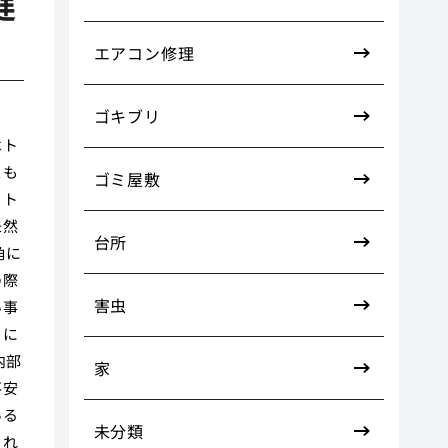
鍵
エアコン修理
ゴキブリ
はト
スも
ゴミ屋敷
、ト
未然
台所
角に
の際
害虫
い事
まに
内部
家
不安
ある
未分類
され