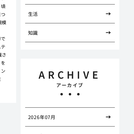
日頃
生活
保つ
規模
ま
知識
切で
温テ
識さ
レを
ARCHIVE
メン
識
アーカイブ
2026年07月