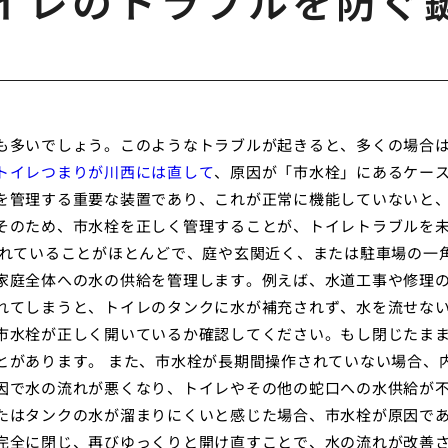
イレのトラブルを防ぐ
も多いでしょう。このようなトラブルが起きると、多くの場合
トイレつまりが川西には直して
、原因が「市水栓」にあるケー
を管理する重要な装置であり、これが正常に機能していないと
そのため、市水栓を正しく管理することが、トイレトラブルを
されていることがほとんどで、庭や玄関近く、または駐車場の一
家庭全体への水の供給を管理します。例えば、水道工事や修理
れてしまうと、トイレのタンクに水が補充されず、水を流せな
市水栓が正しく開いているか確認してください。もし閉じたま
とがあります。 また、市水栓が長期間操作されていない場合、
因で水の流れが悪くなり、トイレやその他の蛇口への水供給が
たはタンクの水が溜まりにくいと感じた場合、市水栓が原因で
完全に閉じ、再びゆっくりと開け直すことで、水の流れが改善