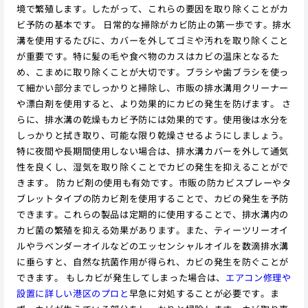
境で繁殖します。したがって、これらの要因を取り除くことがカ
ビ予防の基本です。 日常的な掃除がカビ防止の第一歩です。排水
溝を使用するたびに、カバーを外してゴミや汚れを取り除くこと
が重要です。特に髪の毛や食べ物のカスはカビの温床となるた
め、こまめに取り除くことが大切です。ブラシや歯ブラシを使っ
て細かい部分までしっかりと掃除し、市販の排水溝用クリーナー
や漂白剤を使用すると、より効果的にカビの発生を防げます。 さ
らに、排水溝の乾燥もカビ予防には効果的です。使用後は水分を
しっかりと拭き取り、可能な限り乾燥させるようにしましょう。
特に夜間や長期間使用しない場合は、排水溝カバーを外して通気
性を良くし、湿気を取り除くことでカビの発生を抑えることがで
きます。 防カビ剤の使用も有効です。市販の防カビスプレーやタ
ブレットタイプの防カビ剤を使用することで、カビの発生を予防
できます。これらの製品は定期的に使用することで、排水溝内の
カビ菌の繁殖を抑える効果があります。また、ティーツリーオイ
ルやラベンダーオイルなどのエッセンシャルオイルを数滴排水溝
に垂らすと、自然な抗菌作用が得られ、カビの発生を防ぐことが
できます。 もしカビが発生してしまった場合は、
エアコン修理や
設置に詳しい港区のプロと
早急に対処することが必要です。ま