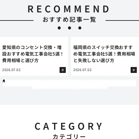
RECOMMEND
おすすめ記事一覧
愛知県のコンセント交換・増
福岡県のスイッチ交換おすす
設おすすめ電気工事会社5選！
め電気工事会社5選！費用相場
費用相場と選び方
と失敗しない選び方
2026.07.02
2026.07.02
家
家
1
2
3
4
5
6
7
8
9
10
11
12
13
14
15
16
17
18
19
20
21
22
23
24
25
26
27
28
29
30
31
32
33
34
35
36
37
38
39
40
41
42
43
44
45
46
47
48
49
50
51
52
53
54
55
56
57
58
59
60
61
62
63
64
65
66
67
68
69
70
71
72
73
74
75
76
77
78
79
80
81
82
83
84
85
86
87
88
89
90
91
92
93
94
95
96
97
98
99
100
101
102
103
104
105
106
107
108
109
110
111
112
113
114
115
116
117
118
119
12
121
122
123
124
125
126
127
128
129
130
131
132
133
134
135
136
137
138
139
140
141
142
143
144
145
146
147
148
149
150
151
152
153
154
CATEGORY
カテゴリー