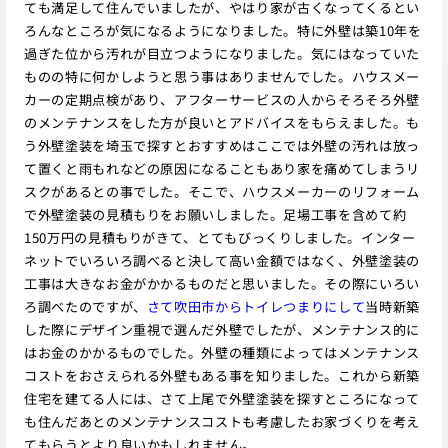
ても満足して住んでいましたが、やはり家が古くなってくるとい
ろんなところが気になるようになりました。特に外壁は築10年を
過ぎた位から汚れが目立つようになりました。気にはなっていた
ものの特に何かしようと思う事はありませんでした。ハウスメー
カーの定期点検があり、アフターサービスの人からそろそろ外壁
のメンテナンスをした方が良いとアドバイスをもらえました。も
う外壁塗装を埼玉で探すとおすすめはここでは外壁の汚れは放っ
て置くと雨もれなどの原因になることもあり家を痛めてしまうリ
スクがあるとの事でした。そこで、ハウスメーカーのリフォーム
で外壁塗装の見積もりをお願いしました。足場工事を含めて約
150万円の見積もりがきて、とてもびっくりしました。インター
ネットでいろいろ調べると決して高い金額ではなく、外壁塗装の
工事は大きなお金がかかるものだと思いました。その際にいろい
ろ調べたのですが、
さて吹田市からトイレつまりにして
当時新築
した際にデザイン重視で選んだ外壁でしたが、メンテナンス的に
はお金のかかるものでした。外壁の種類によってはメンテナンス
コストをおさえられる外壁もある事を知りました。これから新築
住宅を建てる人には、さて上尾で外壁塗装を探すところになって
も住んだあとのメンテナンスコストも考慮したお家づくりを考え
てもらうとより良いかもしれません。