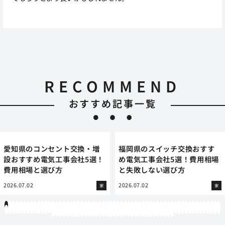
RECOMMEND
おすすめ記事一覧
愛知県のコンセント交換・増
福岡県のスイッチ交換おすす
設おすすめ電気工事会社5選！
め電気工事会社5選！費用相場
費用相場と選び方
と失敗しない選び方
2026.07.02
2026.07.02
家
家
1
2
3
4
5
6
7
8
9
10
11
12
13
14
15
16
17
18
19
20
21
22
23
24
25
26
27
28
29
30
31
32
33
34
35
36
37
38
39
40
41
42
43
44
45
46
47
48
49
50
51
52
53
54
55
56
57
58
59
60
61
62
63
64
65
66
67
68
69
70
71
72
73
74
75
76
77
78
79
80
81
82
83
84
85
86
87
88
89
90
91
92
93
94
95
96
97
98
99
100
101
102
103
104
105
106
107
108
109
110
111
112
113
114
115
116
117
118
119
12
121
122
123
124
125
126
127
128
129
130
131
132
133
134
135
136
137
138
139
140
141
142
143
144
145
146
147
148
149
150
151
152
153
154